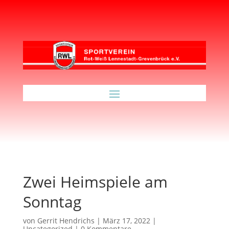
Zwei Heimspiele am
Sonntag
von
Gerrit Hendrichs
|
März 17, 2022
|
Uncategorized
|
0 Kommentare