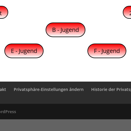
t
B - Jugend
E - Jugend
F - Jugend
akt
Privatsphäre-Einstellungen ändern
Historie der Privat
rdPress