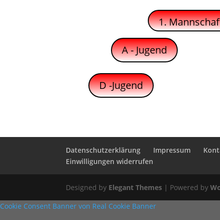
1. Mannschaf
A - Jugend
D -Jugend
Datenschutzerklärung
Impressum
Kont
Einwilligungen widerrufen
Designed by
Elegant Themes
| Powered by
Wo
Cookie Consent Banner von Real Cookie Banner