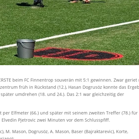
 ERSTE beim FC Finnentrop souverän mit 5:1 gewinnen. Zwar gerie
zentrum früh in Rückstand (12.), Hasan Dogrusöz konnte das Erge
später umdrehen (18. und 24.). Das 2:1 war gleichzeitig der
er Elfmeter (66.) und später mit seinem zweiten Treffer (78.) für
Elvedin Pjetrovic zwei Minuten vor dem Schlusspfiff.
ic), M. Mason, Dogrusöz, A. Mason, Baser (Bajraktarevic), Korte,
riano);