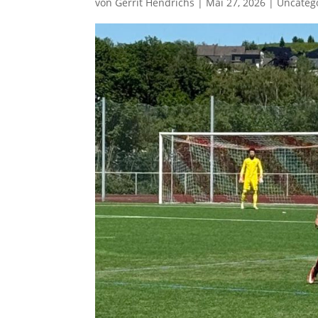
von
Gerrit Hendrichs
|
Mai 27, 2026
|
Uncateg