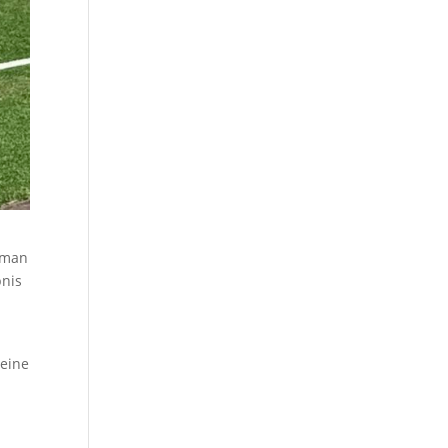
t man
bnis
 eine