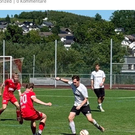
orized
|
0 Kommentare