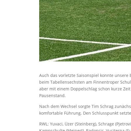
Auch das vorletzte Saisonspiel konnte unsere
beim Tabellensechsten am Finnentroper Schul
aber mit einem Doppelschlag schon kurze Zeit 
Pausenstand.
Nach dem Wechsel sorgte Tim Schrag zunächst p
komfortable Führung. Den Schlusspunkt setzte 
RWL: Yuvaci, Üzer (Steinberg), Schrage (Pjetrov
Kampschulte (Meinert), Radoncic, Vuciterna (Su