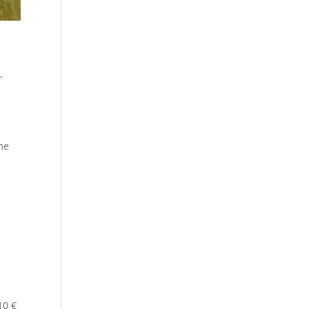
“
me
10 €