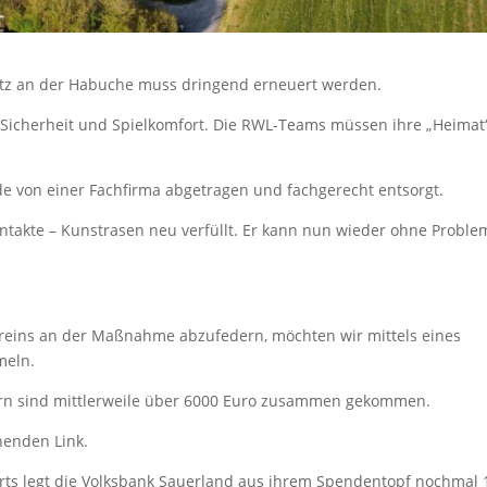
atz an der Habuche muss dringend erneuert werden.
t Sicherheit und Spielkomfort. Die RWL-Teams müssen ihre „Heimat
de von einer Fachfirma abgetragen und fachgerecht entsorgt.
intakte – Kunstrasen neu verfüllt. Er kann nun wieder ohne Proble
ereins an der Maßnahme abzufedern, möchten wir mittels eines
meln.
rn sind mittlerweile über 6000 Euro zusammen gekommen.
henden Link.
rts legt die Volksbank Sauerland aus ihrem Spendentopf nochmal 