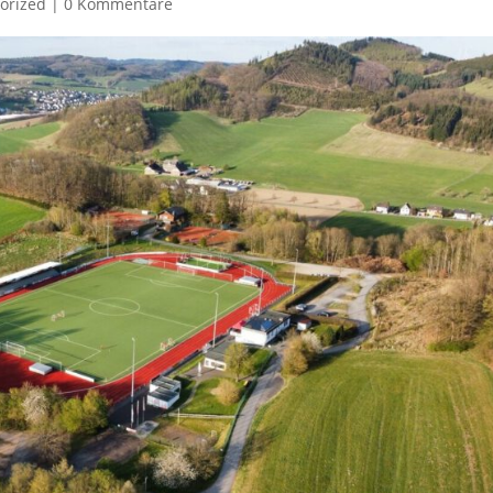
orized
|
0 Kommentare