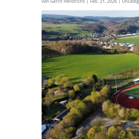
von
Gerrit Hendrichs
|
Feb. 21, 2026
|
Uncateg