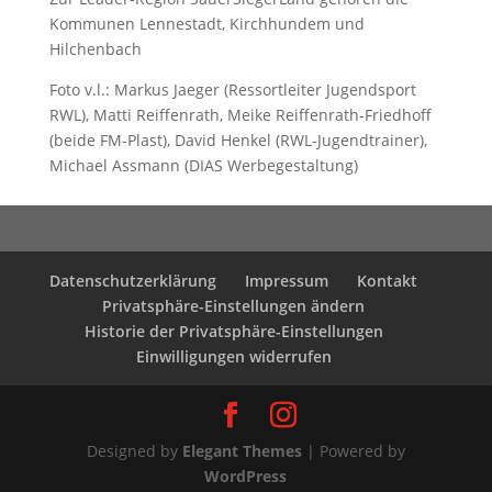
Kommunen Lennestadt, Kirchhundem und
Hilchenbach
Foto v.l.: Markus Jaeger (Ressortleiter Jugendsport
RWL), Matti Reiffenrath, Meike Reiffenrath-Friedhoff
(beide FM-Plast), David Henkel (RWL-Jugendtrainer),
Michael Assmann (DIAS Werbegestaltung)
Datenschutzerklärung
Impressum
Kontakt
Privatsphäre-Einstellungen ändern
Historie der Privatsphäre-Einstellungen
Einwilligungen widerrufen
Designed by
Elegant Themes
| Powered by
WordPress