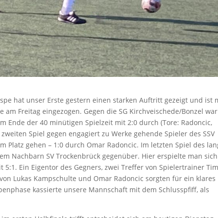
pe hat unser Erste gestern einen starken Auftritt gezeigt und ist 
nde am Freitag eingezogen. Gegen die SG Kirchveischede/Bonzel war
 Ende der 40 minütigen Spielzeit mit 2:0 durch (Tore: Radoncic,
m zweiten Spiel gegen engagiert zu Werke gehende Spieler des SSV
om Platz gehen – 1:0 durch Omar Radoncic. Im letzten Spiel des la
em Nachbarn SV Trockenbrück gegenüber. Hier erspielte man sich
5:1. Ein Eigentor des Gegners, zwei Treffer von Spielertrainer Ti
r von Lukas Kampschulte und Omar Radoncic sorgten für ein klares
penphase kassierte unsere Mannschaft mit dem Schlusspfiff, als