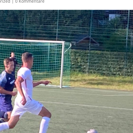
rized
|
0 Kommentare