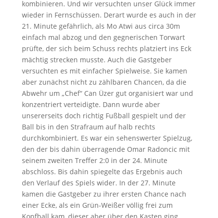
kombinieren. Und wir versuchten unser Glück immer
wieder in Fernschüssen. Derart wurde es auch in der
21. Minute gefährlich, als Mo Atwi aus circa 30m
einfach mal abzog und den gegnerischen Torwart
prüfte, der sich beim Schuss rechts platziert ins Eck
mächtig strecken musste. Auch die Gastgeber
versuchten es mit einfacher Spielweise. Sie kamen
aber zunächst nicht zu zählbaren Chancen, da die
Abwehr um „Chef“ Can Üzer gut organisiert war und
konzentriert verteidigte. Dann wurde aber
unsererseits doch richtig Fußball gespielt und der
Ball bis in den Strafraum auf halb rechts
durchkombiniert. Es war ein sehenswerter Spielzug,
den der bis dahin überragende Omar Radoncic mit
seinem zweiten Treffer 2:0 in der 24. Minute
abschloss. Bis dahin spiegelte das Ergebnis auch
den Verlauf des Spiels wider. In der 27. Minute
kamen die Gastgeber zu ihrer ersten Chance nach
einer Ecke, als ein Grün-Weißer völlig frei zum
Kopfball kam, dieser aber über den Kasten ging.