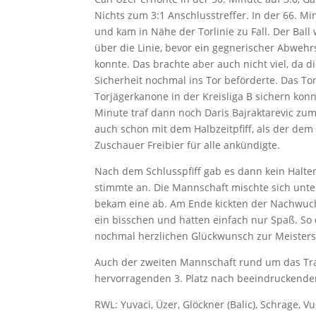
Nichts zum 3:1 Anschlusstreffer. In der 66. M
und kam in Nähe der Torlinie zu Fall. Der Bal
über die Linie, bevor ein gegnerischer Abweh
konnte. Das brachte aber auch nicht viel, da 
Sicherheit nochmal ins Tor beförderte. Das To
Torjägerkanone in der Kreisliga B sichern kon
Minute traf dann noch Daris Bajraktarevic zum
auch schon mit dem Halbzeitpfiff, als der dem
Zuschauer Freibier für alle ankündigte.
Nach dem Schlusspfiff gab es dann kein Halten
stimmte an. Die Mannschaft mischte sich unte
bekam eine ab. Am Ende kickten der Nachwuch
ein bisschen und hatten einfach nur Spaß. So 
nochmal herzlichen Glückwunsch zur Meisters
Auch der zweiten Mannschaft rund um das Tr
hervorragenden 3. Platz nach beeindruckende
RWL: Yuvaci, Üzer, Glöckner (Balic), Schrage, V