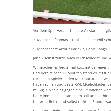
Vor dem Spiel verabschiedete Vorstandsmitglie
2. Mannschaft: Jonas „Fränkie“ Jaeger, Phil Sch
1. Mannschaft: Arthur Karjakin, Denis Spago
Jannik selbst wurde auch verabschiedet und k
Wir machen es heute mal kurz mit der eigentli
und bereits nach 11 Minuten stand es 2:0 für 
rückte ein Spieler in den Mittelpunkt des Ges
haben schien und beste RWL-Möglichkeiten be
müßig. Ob es eins gegen eins Situationen wa
hatte immer seine Hände am Ball und verhinde
hinterherliefen und selbst nicht im Stande war
Can Üzer erhöhte in der 50. Minute auf 3:0, G