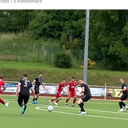
rized
|
0 Kommentare