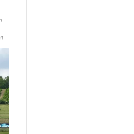
en
ff