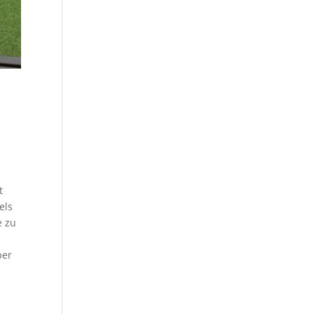
t
els
e zu
e
per