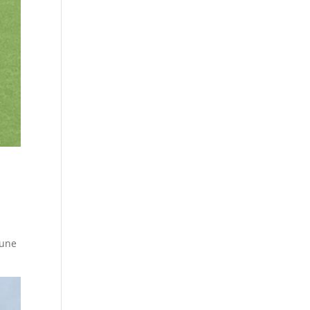
d
aune