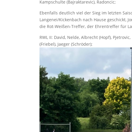
Kampschulte (Bajraktarevic), Radoncic;
Ebenfalls deutlich viel der Sieg im letzten Sa
Langenei/Kickenbach nach Hause geschickt, Jo
die Rot-Weißen-Treffer, der Ehrentreffer für La
RWL II: David, Nelde, Albrecht (Hopf), Pjetrovi
(Friebel), Jaeger (Schröder);