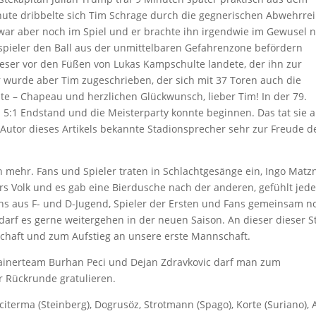
inute dribbelte sich Tim Schrage durch die gegnerischen Abwehrre
l war aber noch im Spiel und er brachte ihn irgendwie im Gewusel 
rspieler den Ball aus der unmittelbaren Gefahrenzone befördern
dieser vor den Füßen von Lukas Kampschulte landete, der ihn zur
r wurde aber Tim zugeschrieben, der sich mit 37 Toren auch die
nte – Chapeau und herzlichen Glückwunsch, lieber Tim! In der 79.
 5:1 Endstand und die Meisterparty konnte beginnen. Das tat sie 
 Autor dieses Artikels bekannte Stadionsprecher sehr zur Freude d
 mehr. Fans und Spieler traten in Schlachtgesänge ein, Ingo Matz
rs Volk und es gab eine Bierdusche nach der anderen, gefühlt jede
s aus F- und D-Jugend, Spieler der Ersten und Fans gemeinsam n
darf es gerne weitergehen in der neuen Saison. An dieser dieser St
chaft und zum Aufstieg an unsere erste Mannschaft.
ainerteam Burhan Peci und Dejan Zdravkovic darf man zum
r Rückrunde gratulieren.
uciterma (Steinberg), Dogrusöz, Strotmann (Spago), Korte (Suriano), 