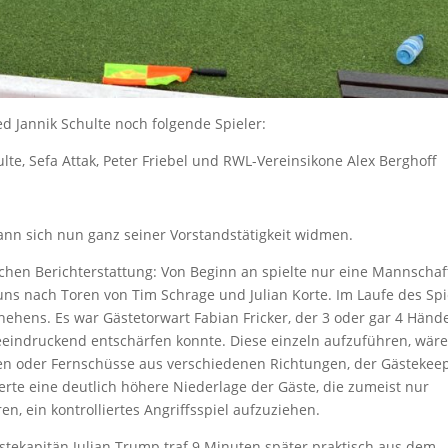
d Jannik Schulte noch folgende Spieler:
ulte, Sefa Attak, Peter Friebel und RWL-Vereinsikone Alex Berghoff
ann sich nun ganz seiner Vorstandstätigkeit widmen.
chen Berichterstattung: Von Beginn an spielte nur eine Mannschaf
uns nach Toren von Tim Schrage und Julian Korte. Im Laufe des Spi
chehens. Es war Gästetorwart Fabian Fricker, der 3 oder gar 4 Händ
eindruckend entschärfen konnte. Diese einzeln aufzuführen, wär
ren oder Fernschüsse aus verschiedenen Richtungen, der Gästekee
rte eine deutlich höhere Niederlage der Gäste, die zumeist nur
en, ein kontrolliertes Angriffsspiel aufzuziehen.
ästekapitän Julian Trump traf 9 Minuten später praktisch aus dem