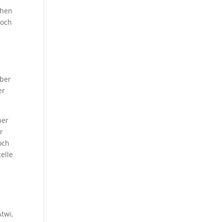
ihen
noch
aber
er
ner
r
och
elle
Atwi,