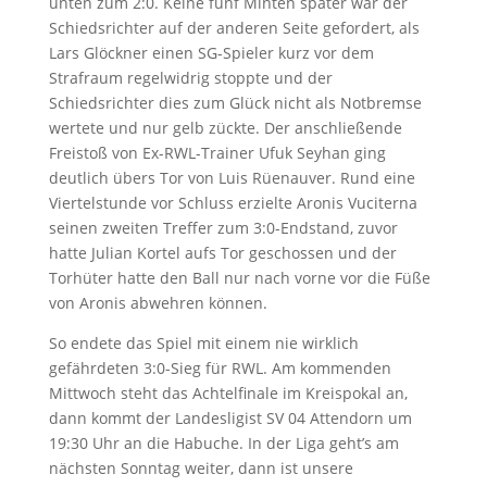
unten zum 2:0. Keine fünf Minten später war der
Schiedsrichter auf der anderen Seite gefordert, als
Lars Glöckner einen SG-Spieler kurz vor dem
Strafraum regelwidrig stoppte und der
Schiedsrichter dies zum Glück nicht als Notbremse
wertete und nur gelb zückte. Der anschließende
Freistoß von Ex-RWL-Trainer Ufuk Seyhan ging
deutlich übers Tor von Luis Rüenauver. Rund eine
Viertelstunde vor Schluss erzielte Aronis Vuciterna
seinen zweiten Treffer zum 3:0-Endstand, zuvor
hatte Julian Kortel aufs Tor geschossen und der
Torhüter hatte den Ball nur nach vorne vor die Füße
von Aronis abwehren können.
So endete das Spiel mit einem nie wirklich
gefährdeten 3:0-Sieg für RWL. Am kommenden
Mittwoch steht das Achtelfinale im Kreispokal an,
dann kommt der Landesligist SV 04 Attendorn um
19:30 Uhr an die Habuche. In der Liga geht’s am
nächsten Sonntag weiter, dann ist unsere