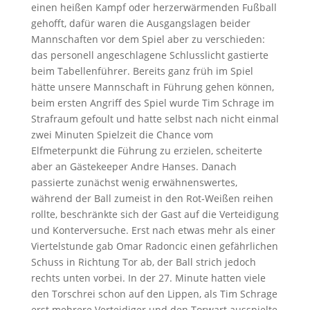
einen heißen Kampf oder herzerwärmenden Fußball
gehofft, dafür waren die Ausgangslagen beider
Mannschaften vor dem Spiel aber zu verschieden:
das personell angeschlagene Schlusslicht gastierte
beim Tabellenführer. Bereits ganz früh im Spiel
hätte unsere Mannschaft in Führung gehen können,
beim ersten Angriff des Spiel wurde Tim Schrage im
Strafraum gefoult und hatte selbst nach nicht einmal
zwei Minuten Spielzeit die Chance vom
Elfmeterpunkt die Führung zu erzielen, scheiterte
aber an Gästekeeper Andre Hanses. Danach
passierte zunächst wenig erwähnenswertes,
während der Ball zumeist in den Rot-Weißen reihen
rollte, beschränkte sich der Gast auf die Verteidigung
und Konterversuche. Erst nach etwas mehr als einer
Viertelstunde gab Omar Radoncic einen gefährlichen
Schuss in Richtung Tor ab, der Ball strich jedoch
rechts unten vorbei. In der 27. Minute hatten viele
den Torschrei schon auf den Lippen, als Tim Schrage
erst mehrere Verteidiger und den Torwart ausspielte