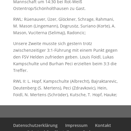
Mannschaft um 14:30 bei Rot-Weiß
Ostentrop/Schönholthausen zu Gast.
RWL: Rüenauver, Üzer, Glöckner, Schrage, Rahmani,
M. Mason (Lingemann), Dogrusöz, Suriano (Korte), A.
Mason, Vuciterna (Selimaj), Radoncic;
Unsere Zweite musste sich gestern trotz
zwischenzeitiger 3:1-Führung mit einem Punkt gegen
den FSV Helden zufrieden geben. Louis Foidl, Lukas
Kampschulte und Burhan Peci erzielten beim 3:3 die
Treffer.
RWL II: L. Hopf, Kampschulte (Albrecht), Bajraktarevic,
Deutenberg (S. Mertens), Peci (Zdravkovic), Hein,
Foidl, N. Mertens (Schröder), Kutsche, T. Hopf, Hauke;
Datenschutzerklärung
Impressum
Kontakt