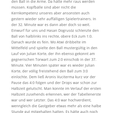
den Ball in die Arme. Da hätte mehr raus werden
müssen. Kopfbälle sind aber nicht die
Kernkompetenz unseres aber ansonsten auch
gestern wieder sehr auffälligen Spielertrainers. In
der 32. Minute war es dann aber doch so weit.
Einwurf für uns und Hasan Dogrusöz schlenzte den
Ball von halblinks ins rechte, obere Eck zum 1:0.
Danach wurde es fein. Mo Atwi dribbelte im
Mittelfeld und spielte den Ball mustergültig in den
Lauf von Julian Korte, der ihn ebenso gekonnt am
gegnerischen Torwart zum 2:0 einschob in der 37.
Minute. Vier Minuten später war es wieder Julian
Korte, der völlig freistehend den Ball zum 3:0
einlochte. Dem ließ Aronis Vuciterma kurz vor der
Pause das 4:0 folgen und der Drops war schon zur
Halbzeit gelutscht. Man konnte im Verlauf der ersten
Halbzeit zusehends erkennen, wer der Tabellenerste
war und wer Letzter. Das 4:0 war hochverdient,
wenngleich die Gastgeber etwas mehr als eine halbe
Stunde gut mitgehalten hatten. Es hätte auch noch