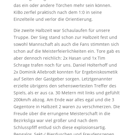
das ein oder andere Törchen mehr sein können.
KiBo zerfiel praktisch nach dem 1:0 in seine
Einzelteile und verlor die Orientierung.
Die zweite Halbzeit war Schaulaufen für unsere
Truppe. Der Sieg stand schon zur Halbzeit fest und
sowohl Mannschaft als auch die Fans stimmten sich
schon auf die Meisterfeierlichkeiten ein. Tore gab es
aber dennoch reichlich: 2x Hasan und 1x Tim
Schrage trafen noch für uns. Daniel Holterhoff und
2x Dominik Allebrodt konnten für Ergebniskosmetik
auf Seiten der Gastgeber sorgen. Letztgenannter
erzielte übrigens den sehenswertesten Treffer des
Spiels, als er aus ca. 30 Metern mit links und gefühlt
200km/h abzog. Am Ende war alles egal und die 3
Gegentore in Halbzeit 2 waren zu verschmerzen. Die
Freude über die errungene Meisterschaft in die
Bezirksliga war viel größer und nach dem
Schlusspfiff entlud sich diese explosionsartig.
Bengalos, Sekt-/ Bierduschen und Freudenszenen