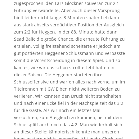
zugesprochen, den Lars Glöckner souverän zur 2:1
Führung verwandelte. Aber auch dieser Vorsprung
hielt leider nicht lange. 3 Minuten später fiel dann
aus stark abseits verdächtiger Position der Ausgleich
zum 2:2 für Heggen. In der 88. Minute hatte dann
Sead Balic die große Chance, die erneute Führung zu
erzielen. Völlig freistehend scheiterte er jedoch am
gut postierten Heggener Schlussmann und verpasste
somit die Vorentscheidung in diesem Spiel. Und so
kam es, wie wir das schon so oft erlebt hatten in
dieser Saison. Die Heggener starteten ihre
Schlussoffensive und warfen alles nach vorne, um im
Titelrennen mit GW Elben nicht weiteren Boden zu
verlieren. Wir konnten den Druck nicht standhalten
und nach einer Ecke fiel in der Nachspielzeit das 3:2
für die Gäste. Als wir noch ein letztes Mal
versuchten, zum Ausgleich zu kommen, fiel mit dem
Schlusspfiff auch noch das 4:2. Man wiederholt sich
an dieser Stelle: kämpferisch konnte man unseren
Jungs gestern nichts vorwerfen. Mit mehr Glück und