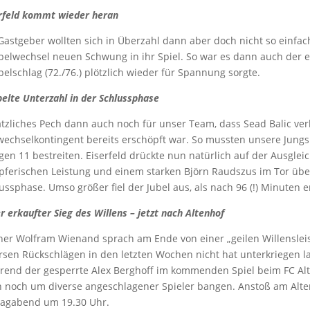
rfeld kommt wieder heran
Gastgeber wollten sich in Überzahl dann aber doch nicht so einfa
elwechsel neuen Schwung in ihr Spiel. So war es dann auch der 
elschlag (72./76.) plötzlich wieder für Spannung sorgte.
elte Unterzahl in der Schlussphase
tzliches Pech dann auch noch für unser Team, dass Sead Balic ver
echselkontingent bereits erschöpft war. So mussten unsere Jungs 
gen 11 bestreiten. Eiserfeld drückte nun natürlich auf der Ausgle
ferischen Leistung und einem starken Björn Raudszus im Tor üb
ussphase. Umso größer fiel der Jubel aus, als nach 96 (!) Minuten e
r erkaufter Sieg des Willens – jetzt nach Altenhof
ner Wolfram Wienand sprach am Ende von einer „geilen Willensleis
rsen Rückschlägen in den letzten Wochen nicht hat unterkriegen las
end der gesperrte Alex Berghoff im kommenden Spiel beim FC Alt
 noch um diverse angeschlagener Spieler bangen. Anstoß am Alten
tagabend um 19.30 Uhr.