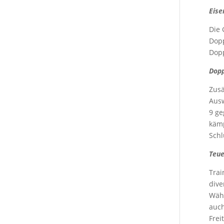
Eise
Die 
Dopp
Dopp
Dopp
Zusä
Ausw
9 ge
kämp
Schl
Teue
Trai
dive
Währ
auch
Frei