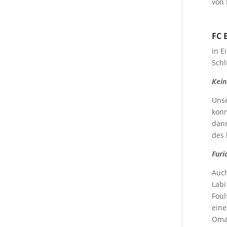
von
FC E
In E
Schl
Kein
Unse
konn
dann
des 
Furi
Auc
Labi
Foul
eine
Omar