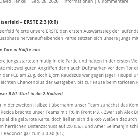
David Henkel
|
Sep. 28, 2020
|
Informationen
|
0 Kommentare
iserfeld – ERSTE 2:3 (0:0)
iserfeld feierte unsere ERSTE den ersten Auswärtssieg der laufend
ussphase nervenaufreibenden Partie setzten sich unsere Jungs mit
e Tore in Hälfte eins
re Jungs starteten mutig in die Partie und hatten in der ersten V
te mit zwei guten Angriffen denn auch Duftmarken vor dem Tor de
 der FCE am Zug, doch Björn Raudszus war gegen Jäger, Heupel und
leichten Chancenplus der Gastgeber, bis zur Pause beim torlosen 
oser RWL-Start in die 2.Halbzeit
h in der zweiten Halbzeit übernahm unser Team zunächst das K
 Recica brachte unser Teams mit 1:0 in Front (49.). Zwar sah Alex
spiel die gelb/rote Karte, doch ließen sich die Rot-Weißen dadurc
m herrlichen Distanzschuss auf 2:0 (56.), und Amer Selimanjin schl
 Radoncic gar zum 3:0 ab (61.)