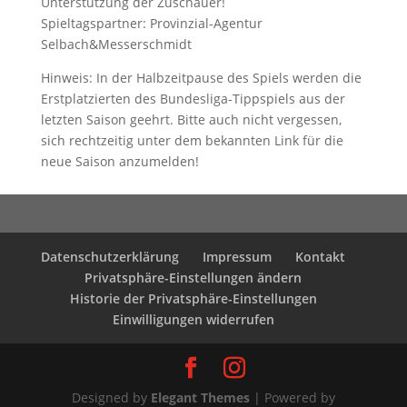
Unterstützung der Zuschauer!
Spieltagspartner: Provinzial-Agentur
Selbach&Messerschmidt
Hinweis: In der Halbzeitpause des Spiels werden die
Erstplatzierten des Bundesliga-Tippspiels aus der
letzten Saison geehrt. Bitte auch nicht vergessen,
sich rechtzeitig unter dem bekannten Link für die
neue Saison anzumelden!
Datenschutzerklärung
Impressum
Kontakt
Privatsphäre-Einstellungen ändern
Historie der Privatsphäre-Einstellungen
Einwilligungen widerrufen
Designed by
Elegant Themes
| Powered by