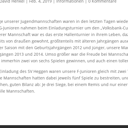
David Henkel
|
Feb. 4, 2019
|
Informationen
|
0 Kommentare
ge unserer Jugendmannschaften waren in den letzten Tagen wieder
G-Junioren nahmen beim Einladungsturnier um den „Volksbank-Cup“ 
rer Mannschaft war es das erste Hallenturnier in ihrem Leben, d
its von draußen gewohnt, größtenteils mit älteren Jahrgängen ause
er Saison mit den Geburtsjahrgängen 2012 und jünger, unsere Ma
gängen 2013 und 2014. Umso größer war die Freude bei Mannschaft
immerhin zwei von sechs Spielen gewinnen, und auch einen tolle
Einladung des SV Heggen waren unsere F-Junioren gleich mit zwei 
e Mannschaften hatten dabei jeweils fünf Spiele zu bestreiten, u
chen, guten Bilanz ab: Je drei Siege, bei einem Remis und nur eine
alle Mannschaften.