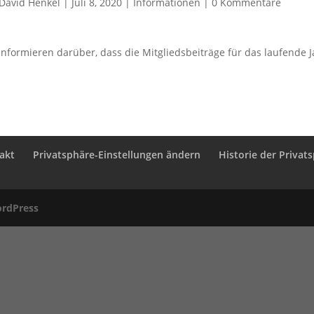
David Henkel
|
Juli 8, 2020
|
Informationen
|
0 Kommentare
informieren darüber, dass die Mitgliedsbeiträge für das laufende
akt
Privatsphäre-Einstellungen ändern
Historie der Privat
rdPress