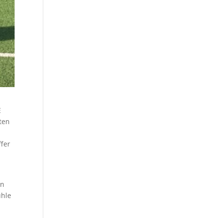
E
ten
ffer
en
ühle