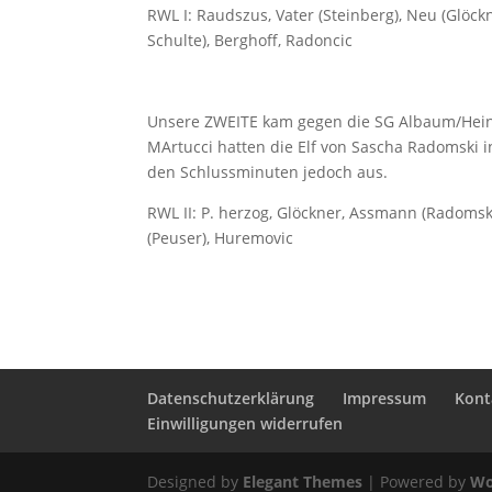
RWL I: Raudszus, Vater (Steinberg), Neu (Glöckn
Schulte), Berghoff, Radoncic
Unsere ZWEITE kam gegen die SG Albaum/Hein
MArtucci hatten die Elf von Sascha Radomski 
den Schlussminuten jedoch aus.
RWL II: P. herzog, Glöckner, Assmann (Radomski)
(Peuser), Huremovic
Datenschutzerklärung
Impressum
Kont
Einwilligungen widerrufen
Designed by
Elegant Themes
| Powered by
Wo