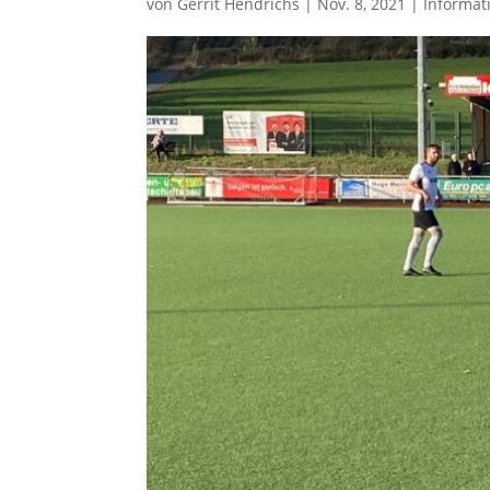
von
Gerrit Hendrichs
|
Nov. 8, 2021
|
Informat