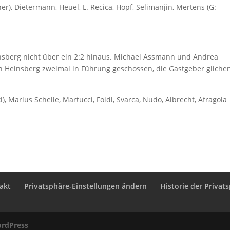
er), Dietermann, Heuel, L. Recica, Hopf, Selimanjin, Mertens (G:
sberg nicht über ein 2:2 hinaus. Michael Assmann und Andrea
in Heinsberg zweimal in Führung geschossen, die Gastgeber glichen
, Marius Schelle, Martucci, Foidl, Svarca, Nudo, Albrecht, Afragola
akt
Privatsphäre-Einstellungen ändern
Historie der Privat
rdPress