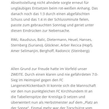
Abseitsstellung nicht ahndete sorgte erneut für
ungläubiges Entsetzen beim rot-weißen Anhang. Das
danach noch das 1:3 durch einen abgefälschten
Schuss und das 1:4 in der Schlussminute fielen,
passte zum gebrauchten Sonntag und geriet unter
diesen Eindrücken zur Nebensache.
RWL: Raudszus, Balic, Dietermann, Heuel, Hanses,
Sternberg (Suriano), Glöckner, Arber Recica (Hopf),
Amer Selimanjin, Berghoff, Radoncic (Steinberg);
Allen Grund zur Freude hatte im Vorfeld unser
ZWEITE. Durch einen klaren und nie gefährdeten 7:0-
Sieg im Heimspiel gegen den FC
Langenei/Kickenbach III konnte sich die Mannschaft
vor den nun punktgleichen FC Kirchhundem III an
die Tabellenspitze der Kreisliga D setzen und
überwintert nun als Herbstmeister auf dem „Platz an
der Sonne“. Einmal mehr war der Torschütze vom