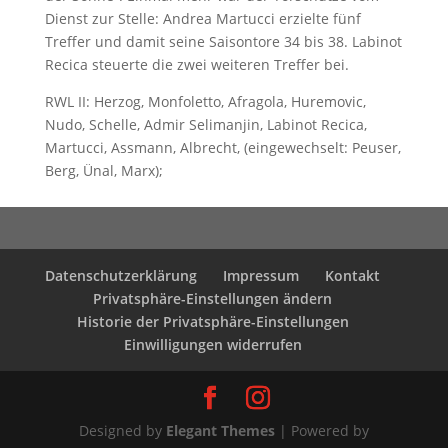
Dienst zur Stelle: Andrea Martucci erzielte fünf
Treffer und damit seine Saisontore 34 bis 38. Labinot
Recica steuerte die zwei weiteren Treffer bei.
RWL II: Herzog, Monfoletto, Afragola, Huremovic,
Nudo, Schelle, Admir Selimanjin, Labinot Recica,
Martucci, Assmann, Albrecht, (eingewechselt: Peuser,
Berg, Ünal, Marx);
Datenschutzerklärung
Impressum
Kontakt
Privatsphäre-Einstellungen ändern
Historie der Privatsphäre-Einstellungen
Einwilligungen widerrufen
Designed by
Elegant Themes
| Powered by