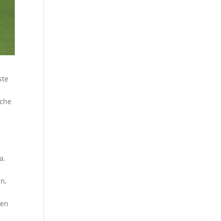
ste
äche
a.
n,
zen