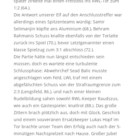
später zirkelte Inal einen Freistoss ins RWL-Tor zum
1:2 (64.).
Die Antwort unserer Elf auf den Anschlusstreffer war
allerdings eines Spitzenteams würdig: Samir
Selimanjin köpfte ans Aluminium (68.), Behram
Rahmanis Schuss knallte ebenfalls von der Torlatte
zurück ins Spiel (70.), bevor Letztgenannter einen
klasse Spielzug zum 3:1 abschloss (72.).
Die Partie hätte nun längst entschieden sein
müssen, doch es wartete eine turbulente
Schlussphase: Abwehrchef Sead Balic musste
angeschlagen vom Feld, LWL traf mit einem
abgefälschten Schuss von der Strafraumgrenze zum
2:3 (Lengsfeld, 86.), und nach einer kleinen
Rudelbildung sahen sowohl RWL-Keeper Raudszus,
wie auch ein Gästespieler, knallrot (88.). Das große
Zittern brach plötzlich aus, doch mit Glück, Geschick
und einem souveränen Ersatzkeeper Lukas Hopf im
Tor brachte unser Team den Erfolg auch nach der 5-
minütigen Nachspielzeit nach Hause. Großer Jubel