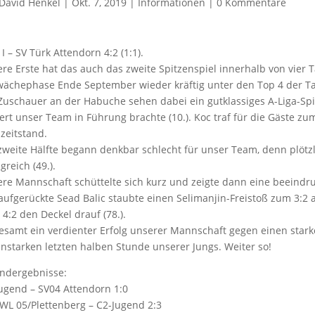
David Henkel
|
Okt. 7, 2019
|
Informationen
|
0 Kommentare
I – SV Türk Attendorn 4:2 (1:1).
re Erste hat das auch das zweite Spitzenspiel innerhalb von vier
ächephase Ende September wieder kräftig unter den Top 4 der Ta
Zuschauer an der Habuche sehen dabei ein gutklassiges A-Liga-Sp
ert unser Team in Führung brachte (10.). Koc traf für die Gäste zum
zeitstand.
zweite Hälfte begann denkbar schlecht für unser Team, denn plötzl
lgreich (49.).
re Mannschaft schüttelte sich kurz und zeigte dann eine beeindruc
aufgerückte Sead Balic staubte einen Selimanjin-Freistoß zum 3:2
4:2 den Deckel drauf (78.).
esamt ein verdienter Erfolg unserer Mannschaft gegen einen star
nstarken letzten halben Stunde unserer Jungs. Weiter so!
ndergebnisse:
ugend – SV04 Attendorn 1:0
WL 05/Plettenberg – C2-Jugend 2:3