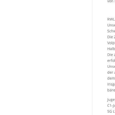
von
RWL 
Unse
Schw
Die 
Volp
Halb
Die 
erfo
Unse
der 
dem 
Insg
bäre
Juge
C1-J
SG L