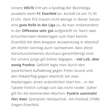
Unsere
ERSTE
tritt am 4.Spieltag der Bezirksliga
auswärts beim
FC Eiserfeld
an. Anstoß ist um 15.30
(!) Uhr. Dem FCE trauen nicht wenige in dieser Saison
eine
gute Rolle in der Liga
zu, da man insbesondere
in der
Offensive sehr gut
aufgestellt ist. Nach zwei
ernüchternden Niederlagen zum Start konnte
Eiserfeld mit dem knappen Auswärtssieg in Altenhof
am letzten Sonntag auch nachweisen, dass diese
Vorschusslorbeeren durchaus gerechtfertigt sind.
Für unsere Jungs gilt bisher dagegen –
viel Lob, aber
wenig Punkte
. Gefühlt legte man durch den
(sportlichen) Auftaktsieg gegen Freier Grund und
den Pokalerfolg gegen Altenhof, bei zwei
Niederlagen, einen ordentlichen Start hin – in der
Tabelle freilich schlägt sich das nicht nieder. Daher
gilt für die kommenden Wochen:
Punkte sammeln!
Fürs Navi:
Sportplatz Helsbachtal, Am Freibad, 57080
Siegen-Eiserfeld
.