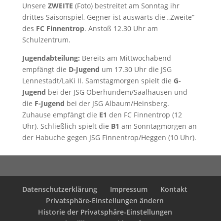
Unsere
ZWEITE
(Foto) bestreitet am Sonntag ihr
drittes Saisonspiel, Gegner ist auswärts die „Zweite“
des
FC Finnentrop
. Anstoß 12.30 Uhr am
Schulzentrum.
Jugendabteilung:
Bereits am Mittwochabend
empfängt die
D-Jugend
um 17.30 Uhr die JSG
Lennestadt/LaKi II. Samstagmorgen spielt die
G-
Jugend
bei der JSG Oberhundem/Saalhausen und
die
F-Jugend
bei der JSG Albaum/Heinsberg.
Zuhause empfängt die
E1
den FC Finnentrop (12
Uhr). Schließlich spielt die
B1
am Sonntagmorgen an
der Habuche gegen JSG Finnentrop/Heggen (10 Uhr).
Datenschutzerklärung
Impressum
Kontakt
Privatsphäre-Einstellungen ändern
Historie der Privatsphäre-Einstellungen