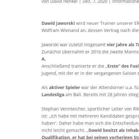
von
David Henkel
|
Dez. 7, 2020
|
Information
Dawid Jaworski
wird neuer Trainer unserer E
Wolfram Wienand an, dessen Vertrag nach dies
Jaworski war zuletzt insgesamt
vier Jahre als
Zunächst übernahm er 2016 die zweite Manns
A.
Anschließend trainierte er die „
Erste“ des Fusi
Jugend, mit der er in der vergangenen Saison d
Als
aktiver Spieler
war der Attendorner u.a. f
Landesliga
am Ball. Bereits mit 28 Jahren stieg
Stephan Vennteicher, sportlicher Leiter von R
ist: „Ich habe mit mehreren Kandidaten gespr
haben“. Daher habe man sich die Entscheidung
nicht leicht gemacht. „
Dawid besitzt als Inhab
Qualifikation, er hat bei seinen vorherigen St