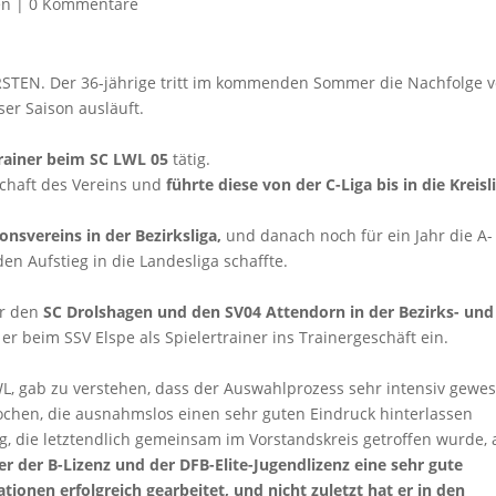
en
|
0 Kommentare
RSTEN. Der 36-jährige tritt im kommenden Sommer die Nachfolge 
er Saison ausläuft.
 Trainer beim SC LWL 05
tätig.
chaft des Vereins und
führte diese von der C-Liga bis in die Kreisl
onsvereins in der Bezirksliga,
und danach noch für ein Jahr die A-
en Aufstieg in die Landesliga schaffte.
ür den
SC Drolshagen und den SV04 Attendorn in der Bezirks- und
 er beim SSV Elspe als Spielertrainer ins Trainergeschäft ein.
WL, gab zu verstehen, dass der Auswahlprozess sehr intensiv gewe
ochen, die ausnahmslos einen sehr guten Eindruck hinterlassen
, die letztendlich gemeinsam im Vorstandskreis getroffen wurde,
er der B-Lizenz und der DFB-Elite-Jugendlizenz eine sehr gute
ationen erfolgreich gearbeitet, und nicht zuletzt hat er in den