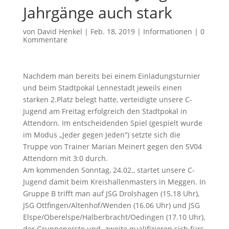
Jahrgänge auch stark
von
David Henkel
|
Feb. 18, 2019
|
Informationen
|
0
Kommentare
Nachdem man bereits bei einem Einladungsturnier
und beim Stadtpokal Lennestadt jeweils einen
starken 2.Platz belegt hatte, verteidigte unsere C-
Jugend am Freitag erfolgreich den Stadtpokal in
Attendorn. Im entscheidenden Spiel (gespielt wurde
im Modus „Jeder gegen Jeden“) setzte sich die
Truppe von Trainer Marian Meinert gegen den SV04
Attendorn mit 3:0 durch.
Am kommenden Sonntag, 24.02., startet unsere C-
Jugend damit beim Kreishallenmasters in Meggen. In
Gruppe B trifft man auf JSG Drolshagen (15.18 Uhr),
JSG Ottfingen/Altenhof/Wenden (16.06 Uhr) und JSG
Elspe/Oberelspe/Halberbracht/Oedingen (17.10 Uhr),
der Gruppenerste und -zweite qualifizieren sich fürs