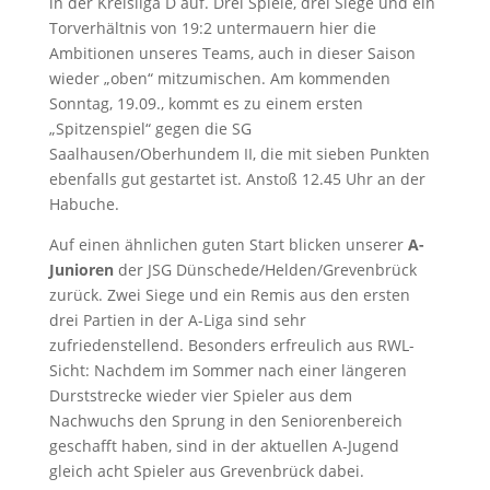
in der Kreisliga D auf. Drei Spiele, drei Siege und ein
Torverhältnis von 19:2 untermauern hier die
Ambitionen unseres Teams, auch in dieser Saison
wieder „oben“ mitzumischen. Am kommenden
Sonntag, 19.09., kommt es zu einem ersten
„Spitzenspiel“ gegen die SG
Saalhausen/Oberhundem II, die mit sieben Punkten
ebenfalls gut gestartet ist. Anstoß 12.45 Uhr an der
Habuche.
Auf einen ähnlichen guten Start blicken unserer
A-
Junioren
der JSG Dünschede/Helden/Grevenbrück
zurück. Zwei Siege und ein Remis aus den ersten
drei Partien in der A-Liga sind sehr
zufriedenstellend. Besonders erfreulich aus RWL-
Sicht: Nachdem im Sommer nach einer längeren
Durststrecke wieder vier Spieler aus dem
Nachwuchs den Sprung in den Seniorenbereich
geschafft haben, sind in der aktuellen A-Jugend
gleich acht Spieler aus Grevenbrück dabei.