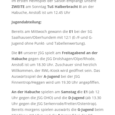
Im ersten Heimspiel der Saison empfängt unsere
ZWEITE
am Sonntag
TuS Halberbracht II
an der
Habuche, Anstoß ist um 12.45 Uhr
Jugendabteilung:
Bereits am Mittwoch gewann die
E1
bei der SG
Saalhausen/Oberhundem mit 12:1 (E-/F-und G-
Jugend ohne Punkt- und Tabellenwertung).
Die
B1
unserer JSG spielt am
Freitagabend an der
Habuche
gegen die JSG Drolshagen/Olpe/Rhode,
Anstoß ist um 18.30 Uhr. Zuschauer sind herzlich
Willkommen, der RWL-Kiosk wird geöffnet sein. Das
Auswärtsspiel der
A-Jugend
bei der JSG
Finnentrop/Heggen wird um 19.30 Uhr angepfiffen.
An der Habuche
spielen am
Samstag d
ie
E1
(ab 12
Uhr gegen die JSG OHO) und die
D-Jugend
(ab 13.30
Uhr gegen die JSG Serkenrode/Fretter/Ostentrop).
Bereits morgens spielen auswärts die
G-Jugend
beim