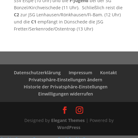
SSV Elspe (10 Uhr) und die
F-Jugend
bei der SG
Bonzel/Kirchveischede (11 Uhr). Schließlich reist die
C2
zur JSG Lenhausen/Rönkhausen/Fi-Bam. (12 Uhr)
und die
C1
empfängt in Dünschede die JSG
Fretter/Serkenrode/Ostentrop (13 Uhr)
Datenschutzerklärung
Impressum
Kontakt
Privatsphäre-Einstellungen ändern
Historie der Privatsphäre-Einstellungen
Einwilligungen widerrufen
Designed by
Elegant Themes
| Powered by
WordPress