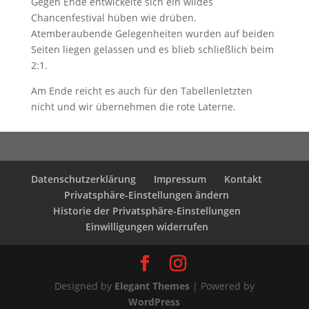
Gegen Ende entwickelte sich ein wildes
Chancenfestival hüben wie drüben.
Atemberaubende Gelegenheiten wurden auf beiden
Seiten liegen gelassen und es blieb schließlich beim
2:1.
Am Ende reicht es auch für den Tabellenletzten
nicht und wir übernehmen die rote Laterne.
Datenschutzerklärung
Impressum
Kontakt
Privatsphäre-Einstellungen ändern
Historie der Privatsphäre-Einstellungen
Einwilligungen widerrufen
Designed by
Elegant Themes
| Powered by
WordPress