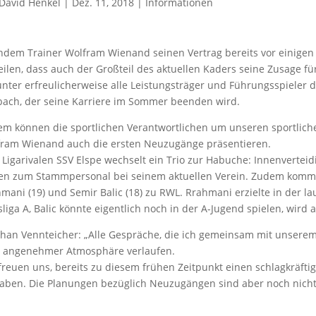
David Henkel
|
Dez. 11, 2018
|
Informationen
dem Trainer Wolfram Wienand seinen Vertrag bereits vor einigen 
eilen, dass auch der Großteil des aktuellen Kaders seine Zusage 
nter erfreulicherweise alle Leistungsträger und Führungsspieler
bach, der seine Karriere im Sommer beenden wird.
m können die sportlichen Verantwortlichen um unseren sportliche
ram Wienand auch die ersten Neuzugänge präsentieren.
Ligarivalen SSV Elspe wechselt ein Trio zur Habuche: Innenverteidig
en zum Stammpersonal bei seinem aktuellen Verein. Zudem komme
mani (19) und Semir Balic (18) zu RWL. Rrahmani erzielte in der la
sliga A, Balic könnte eigentlich noch in der A-Jugend spielen, wird 
han Vennteicher: „Alle Gespräche, die ich gemeinsam mit unserem 
r angenehmer Atmosphäre verlaufen.
freuen uns, bereits zu diesem frühen Zeitpunkt einen schlagkräft
aben. Die Planungen bezüglich Neuzugängen sind aber noch nicht