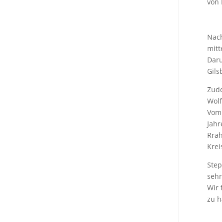
von
Nach
mitt
Daru
Gils
Zude
Wolf
Vom 
Jahr
Rrah
Krei
Step
seh
Wir 
zu h