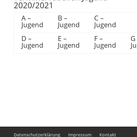
2020/2021
A –
B –
C –
Jugend
Jugend
Jugend
D –
E –
F –
G
Jugend
Jugend
Jugend
J
Datenschutzerklärung
Impressum
Kontakt