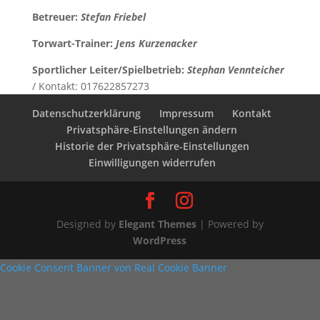
Betreuer
:
Stefan Friebel
Torwart-Trainer:
Jens Kurzenacker
Sportlicher Leiter/Spielbetrieb:
S
tephan Vennteicher
/ Kontakt: 017622857273
Datenschutzerklärung
Impressum
Kontakt
Privatsphäre-Einstellungen ändern
Historie der Privatsphäre-Einstellungen
Einwilligungen widerrufen
Designed by
Elegant Themes
| Powered by
WordPress
Cookie Consent Banner von Real Cookie Banner